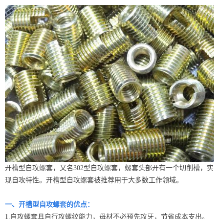
开槽型自攻螺套，又名302型自攻螺套，螺套头部开有一个切削槽，实
现自攻特性。开槽型自攻螺套被推荐用于大多数工作领域。
一、开槽型自攻螺套的优点：
1.自攻螺套具自行攻螺纹能力，母材不必预先攻牙，节省成本支出。