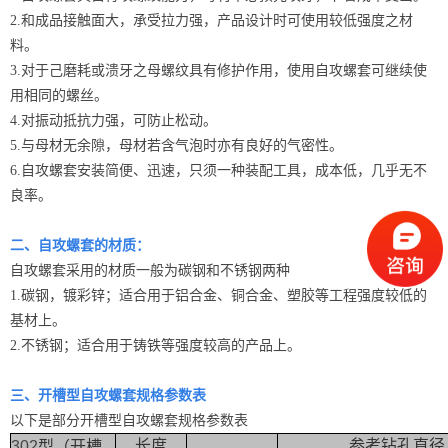
2.和成品接触面大，承受拉力强，产品设计时可使用较低强度之材
料。
3.对于己磨耗或溃牙之母螺纹具有修护作用，使用自攻螺套可继续使
用相同的螺丝。
4.对振动抵抗力强，可防止松动。
5.与母材无余隙，母材若含气泡时亦有良好的气密性。
6.自攻螺套安装简便、迅速，只须一种装配工具，成本低，几乎无不
良率。
二、自攻螺套的材质：
自攻螺套采用的材质一般为碳钢和不锈钢两种
1.碳钢，镀彩锌；适合用于铝合金、铜合金、塑胶等工程强度较低的
基材上。
2.不锈钢；适合用于铸铁等强度较高的产品上。
三、开槽型自攻螺套
规格参数表
以下是部分
开槽型自攻螺套
规格参数表
长度
参考钻孔直径
302
型（开槽